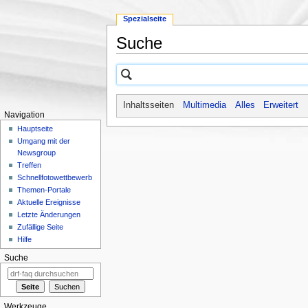
Spezialseite
Suche
Wechseln zu:
Navigation
,
Suche
Inhaltsseiten
Multimedia
Alles
Erweitert
Navigation
Hauptseite
Umgang mit der
Newsgroup
Treffen
Schnellfotowettbewerb
Themen-Portale
Aktuelle Ereignisse
Letzte Änderungen
Zufällige Seite
Hilfe
Suche
Werkzeuge