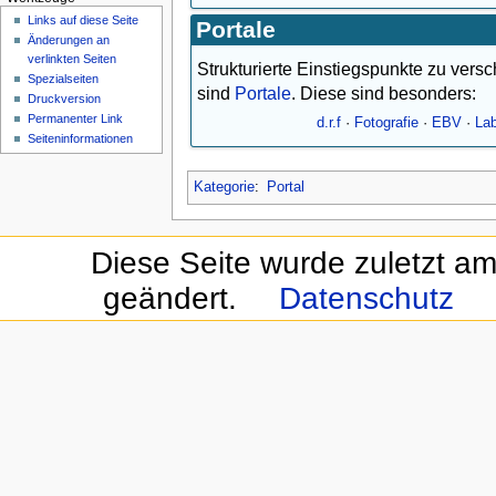
Links auf diese Seite
Portale
Änderungen an
verlinkten Seiten
Strukturierte Einstiegspunkte zu ve
Spezialseiten
sind
Portale
. Diese sind besonders:
Druckversion
Permanenter Link
d.r.f
·
Fotografie
·
EBV
·
La
Seiten­informationen
Kategorie
:
Portal
Diese Seite wurde zuletzt a
geändert.
Datenschutz