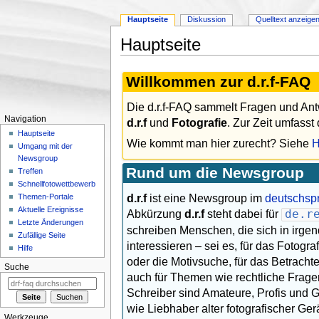
Hauptseite
Diskussion
Quelltext anzeige
Hauptseite
Wechseln zu:
Navigation
,
Suche
Willkommen zur d.r.f-FAQ
Die d.r.f-FAQ sammelt Fragen und An
Navigation
d.r.f
und
Fotografie
. Zur Zeit umfass
Hauptseite
Wie kommt man hier zurecht? Siehe
H
Umgang mit der
Newsgroup
Rund um die Newsgroup
Treffen
Schnellfotowettbewerb
d.r.f
ist eine Newsgroup im
deutschsp
Themen-Portale
Aktuelle Ereignisse
Abkürzung
d.r.f
steht dabei für
de.r
Letzte Änderungen
schreiben Menschen, die sich in irgen
Zufällige Seite
interessieren – sei es, für das Fotograf
Hilfe
oder die Motivsuche, für das Betracht
Suche
auch für Themen wie rechtliche Frage
Schreiber sind Amateure, Profis und 
wie Liebhaber alter fotografischer Ger
Werkzeuge