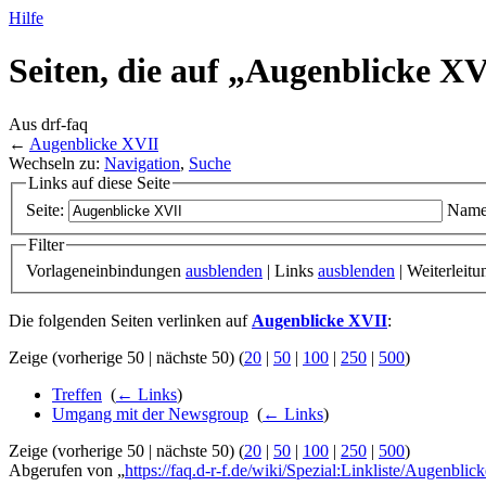
Hilfe
Seiten, die auf „Augenblicke XV
Aus drf-faq
←
Augenblicke XVII
Wechseln zu:
Navigation
,
Suche
Links auf diese Seite
Seite:
Name
Filter
Vorlageneinbindungen
ausblenden
| Links
ausblenden
| Weiterleit
Die folgenden Seiten verlinken auf
Augenblicke XVII
:
Zeige (vorherige 50 | nächste 50) (
20
|
50
|
100
|
250
|
500
)
Treffen
‎
(
← Links
)
Umgang mit der Newsgroup
‎
(
← Links
)
Zeige (vorherige 50 | nächste 50) (
20
|
50
|
100
|
250
|
500
)
Abgerufen von „
https://faq.d-r-f.de/wiki/Spezial:Linkliste/Augenbli