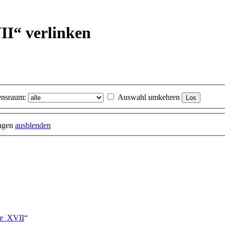
II“ verlinken
nsraum:
Auswahl umkehren
ungen
ausblenden
cke_XVII
“