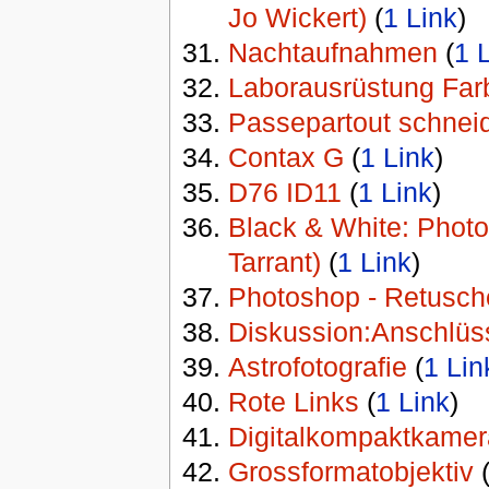
Jo Wickert)
‏‎ (
1 Link
)
Nachtaufnahmen
‏‎ (
1 
Laborausrüstung Far
Passepartout schnei
Contax G
‏‎ (
1 Link
)
D76 ID11
‏‎ (
1 Link
)
Black & White: Photog
Tarrant)
‏‎ (
1 Link
)
Photoshop - Retusche
Diskussion:Anschlüs
Astrofotografie
‏‎ (
1 Lin
Rote Links
‏‎ (
1 Link
)
Digitalkompaktkamer
Grossformatobjektiv
‏‎ 