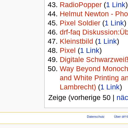
RadioPopper
‏‎ (
1 Link
)
Helmut Newton - Pho
Pixel Soldier
‏‎ (
1 Link
)
drf-faq Diskussion:Üb
Kleinstbild
‏‎ (
1 Link
)
Pixel
‏‎ (
1 Link
)
Digitale Schwarzweiß
Way Beyond Monochro
and White Printing a
Lambrecht)
‏‎ (
1 Link
)
Zeige (vorherige 50 |
näc
Datenschutz
Über drf-f