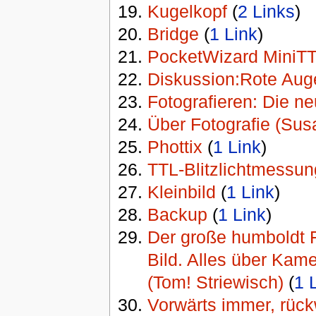
Kugelkopf
‏‎ (
2 Links
)
Bridge
‏‎ (
1 Link
)
PocketWizard MiniT
Diskussion:Rote Aug
Fotografieren: Die n
Über Fotografie (Sus
Phottix
‏‎ (
1 Link
)
TTL-Blitzlichtmessun
Kleinbild
‏‎ (
1 Link
)
Backup
‏‎ (
1 Link
)
Der große humboldt 
Bild. Alles über Kam
(Tom! Striewisch)
‏‎ (
1 
Vorwärts immer, rüc