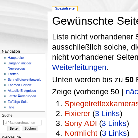
Spezialseite
Gewünschte Seit
Wechseln zu:
Navigation
,
Suche
Liste nicht vorhandener 
ausschließlich solche, d
Navigation
nicht vorhandener Seiten
Hauptseite
Umgang mit der
Weiterleitungen
.
Newsgroup
Treffen
Unten werden bis zu
50
E
Schnellfotowettbewerb
Themen-Portale
Zeige (vorherige 50 |
näc
Aktuelle Ereignisse
Letzte Änderungen
Spiegelreflexkamera
Zufällige Seite
Hilfe
Fixierer
‏‎ (
3 Links
)
Suche
Sony ADI
‏‎ (
3 Links
)
Normlicht
‏‎ (
3 Links
)
Werkzeuge