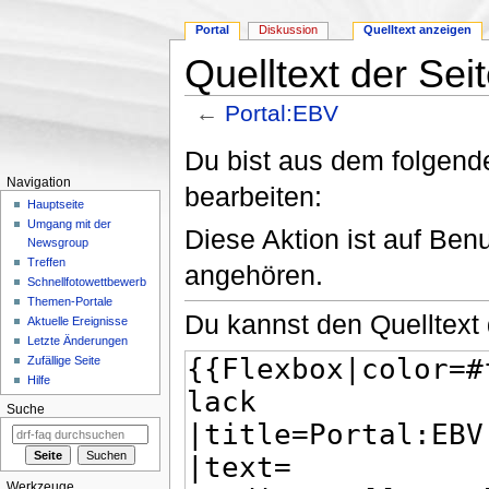
Portal
Diskussion
Quelltext anzeigen
Quelltext der Sei
←
Portal:EBV
Wechseln zu:
Navigation
,
Suche
Du bist aus dem folgende
Navigation
bearbeiten:
Hauptseite
Umgang mit der
Diese Aktion ist auf Ben
Newsgroup
Treffen
angehören.
Schnellfotowettbewerb
Themen-Portale
Du kannst den Quelltext 
Aktuelle Ereignisse
Letzte Änderungen
Zufällige Seite
Hilfe
Suche
Werkzeuge