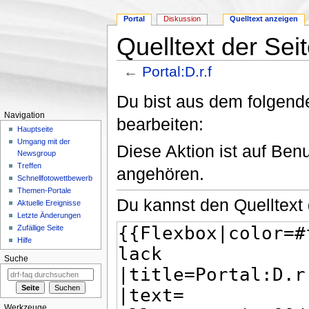
Portal
Diskussion
Quelltext anzeigen
Quelltext der Seit
←
Portal:D.r.f
Wechseln zu:
Navigation
,
Suche
Du bist aus dem folgende
Navigation
bearbeiten:
Hauptseite
Umgang mit der
Diese Aktion ist auf Ben
Newsgroup
Treffen
angehören.
Schnellfotowettbewerb
Themen-Portale
Du kannst den Quelltext 
Aktuelle Ereignisse
Letzte Änderungen
Zufällige Seite
Hilfe
Suche
Werkzeuge