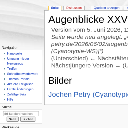
Seite
Diskussion
Quelltext anzeigen
Augenblicke XXV
Version vom 5. Juni 2026, 
Seite wurde neu angelegt: „
petry.de/2026/06/02/augenb
Navigation
(Cyanotypie-WS)]“)
Hauptseite
(Unterschied) ← Nächstältere
Umgang mit der
Newsgroup
Nächstjüngere Version → (U
Treffen
Wechseln zu:
Navigation
,
Suche
Schnellfotowettbewerb
Bilder
Themen-Portale
Aktuelle Ereignisse
Letzte Änderungen
Jochen Petry (Cyanotyp
Zufällige Seite
Hilfe
Suche
Werkzeuge